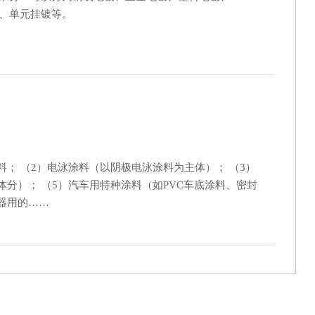
、单元挂镀等。
； （2）电泳涂料（以阴极电泳涂料为主体）； （3）
分）； （5）汽车用特种涂料（如PVC车底涂料、密封
器用的……