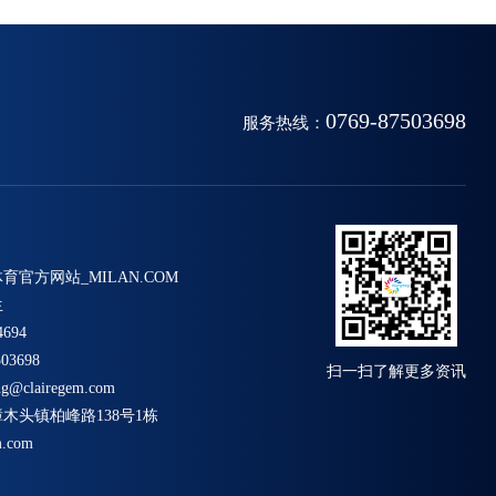
0769-87503698
服务热线：
官方网站_MILAN.COM
生
694
03698
扫一扫了解更多资讯
g@clairegem.com
木头镇柏峰路138号1栋
m.com