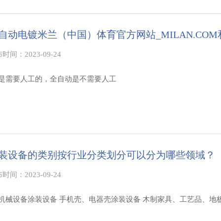
时间：2023-09-24
是需要人工的，全自动是不需要人工
装设备的类别按行业分类划分可以分为哪些领域？
时间：2023-09-24