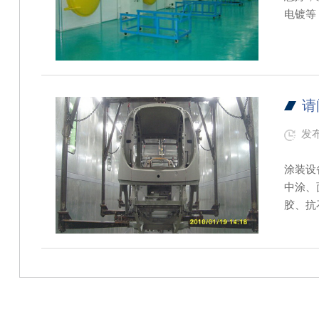
电镀等
请
发布
涂装设
中涂、
胶、抗