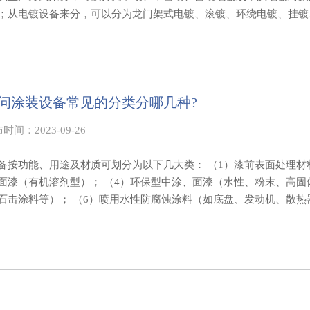
；从电镀设备来分，可以分为龙门架式电镀、滚镀、环绕电镀、挂镀
问涂装设备常见的分类分哪几种?
时间：2023-09-26
备按功能、用途及材质可划分为以下几大类： （1）漆前表面处理材料
面漆（有机溶剂型）； （4）环保型中涂、面漆（水性、粉末、高固体
石击涂料等）； （6）喷用水性防腐蚀涂料（如底盘、发动机、散热