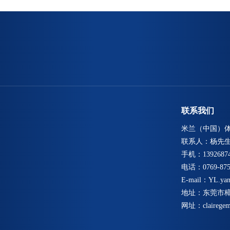
联系我们
米兰（中国）体育
联系人：杨先
手机：13926874
电话：0769-875
E-mail：
YL.yan
地址：东莞市樟
网址：
clairege