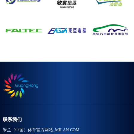
联系我们
米兰（中国）体育官方网站_MILAN.COM