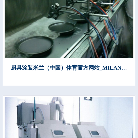
厨具涂装米兰（中国）体育官方网站_MILAN.COM