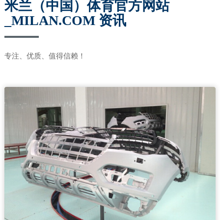
米兰（中国）体育官方网站
_MILAN.COM 资讯
专注、优质、值得信赖！