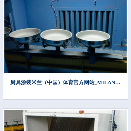
厨具涂装米兰（中国）体育官方网站_MILAN.COM