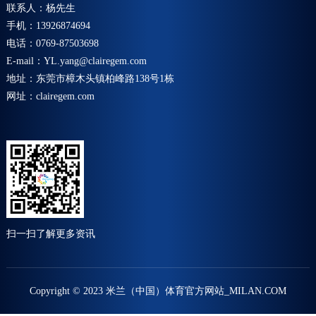
联系人：杨先生
手机：13926874694
电话：0769-87503698
E-mail：
YL.yang@clairegem.com
地址：东莞市樟木头镇柏峰路138号1栋
网址：
clairegem.com
扫一扫了解更多资讯
Copyright © 2023 米兰（中国）体育官方网站_MILAN.COM