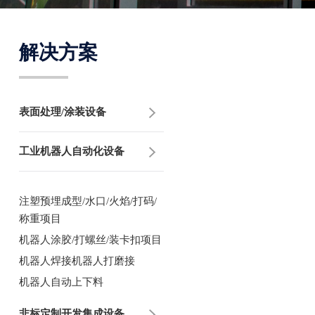
解决方案
表面处理/涂装设备
工业机器人自动化设备
注塑预埋成型/水口/火焰/打码/
称重项目
机器人涂胶/打螺丝/装卡扣项目
机器人焊接
机器人打磨接
机器人自动上下料
非标定制开发集成设备