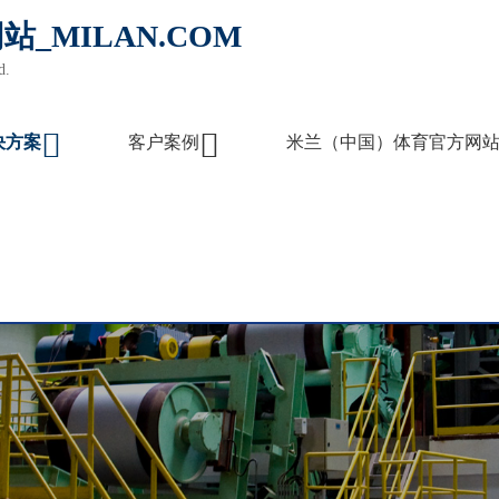
_MILAN.COM
d.


决方案
客户案例
米兰（中国）体育官方网站_M