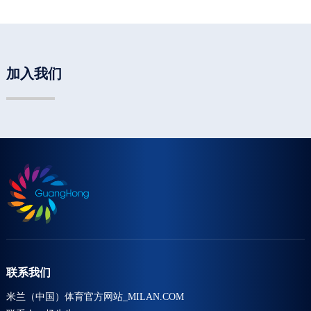
加入我们
联系我们
米兰（中国）体育官方网站_MILAN.COM