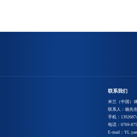
联系我们
米兰（中国）体育
联系人：杨先
手机：13926874
电话：0769-875
E-mail：
YL.yan