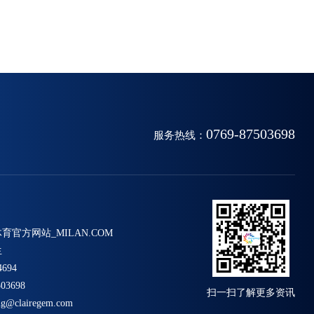
0769-87503698
服务热线：
官方网站_MILAN.COM
生
694
03698
扫一扫了解更多资讯
g@clairegem.com