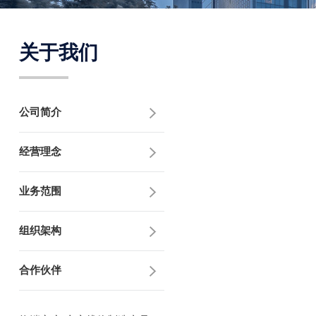
关于我们
公司简介
经营理念
业务范围
组织架构
合作伙伴