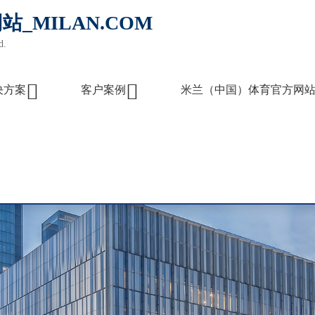
_MILAN.COM
d.


决方案
客户案例
米兰（中国）体育官方网站_M