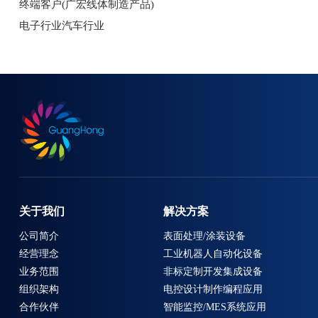
终端客户(广宏线体制造产品)
电子行业
汽车行业
关于我们
解决方案
公司简介
表面处理/涂装设备
经营理念
工业机器人自动化设备
业务范围
非标定制开发集成设备
组织架构
电控设计制作编程应用
合作伙伴
智能监控/MES系统应用