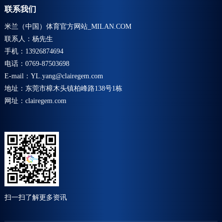
联系我们
米兰（中国）体育官方网站_MILAN.COM
联系人：杨先生
手机：13926874694
电话：0769-87503698
E-mail：
YL.yang@clairegem.com
地址：东莞市樟木头镇柏峰路138号1栋
网址：
clairegem.com
扫一扫了解更多资讯