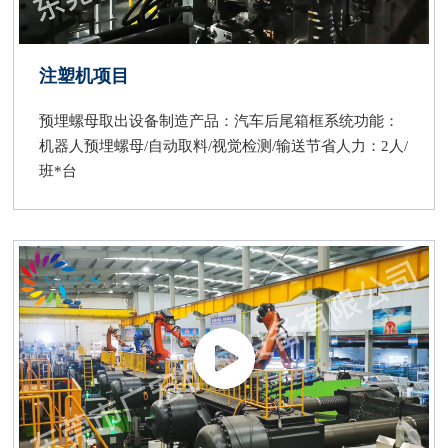
注塑机项目
预埋螺母取出设备制造产品：汽车后尾箱框系统功能：
机器人预埋螺母/自动取料/视觉检测/输送节省人力：2人/
班*台