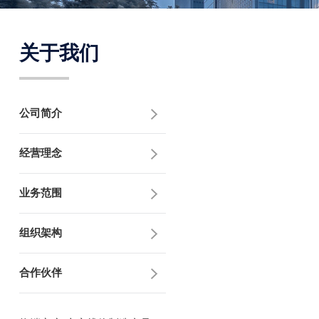
关于我们
公司简介
经营理念
业务范围
组织架构
合作伙伴