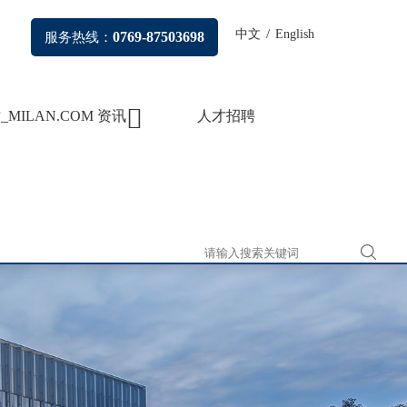
/
中文
English
0769-87503698
服务热线：

ILAN.COM 资讯
人才招聘