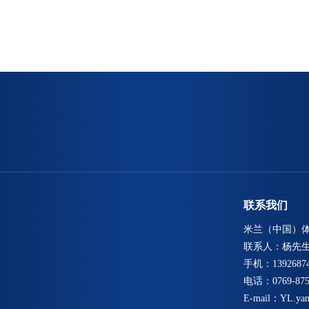
联系我们
米兰（中国）体育
联系人：杨先
手机：13926874
电话：0769-875
E-mail：
YL.yan