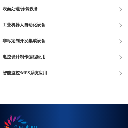
表面处理/涂装设备
工业机器人自动化设备
非标定制开发集成设备
电控设计制作编程应用
智能监控/MES系统应用