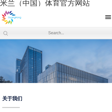
米兰（中国）体育官方网站
关于我们