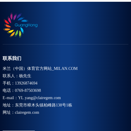
联系我们
米兰（中国）体育官方网站_MILAN.COM
联系人：杨先生
手机：13926874694
电话：0769-87503698
E-mail：
YL.yang@clairegem.com
地址：东莞市樟木头镇柏峰路138号1栋
网址：
clairegem.com