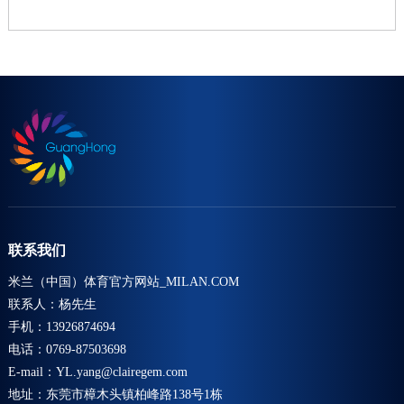
联系我们
米兰（中国）体育官方网站_MILAN.COM
联系人：杨先生
手机：13926874694
电话：0769-87503698
E-mail：
YL.yang@clairegem.com
地址：东莞市樟木头镇柏峰路138号1栋