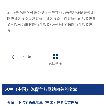
3、按照涂料的性质分类：一般可分为电气绝缘涂装设备、
防声涂装设备以及装饰性涂装设备，而装饰性的涂装设备
又可以分为重防腐蚀性涂装和一般性的防腐蚀性涂装设
备。
上一篇
返回列表
米兰（中国）体育官方网站相关的文章
介绍一下汽车涂装米兰（中国）体育官方网站