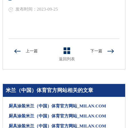
发布时间：2023-09-25
上一篇
下一篇
返回列表
米兰（中国）体育官方网站相关的文章
厨具涂装米兰（中国）体育官方网站_MILAN.COM
厨具涂装米兰（中国）体育官方网站_MILAN.COM
厨具涂装米兰（中国）体育官方网站_MILAN.COM